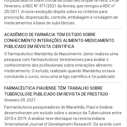
Foi publicada no Diário Oficial da União desta quarta-feira, 24 de
fevereiro, a RDC N° 471/2021 da Anvisa, que revogou a RDC n°
20/2011. A nova resolução dispõe sobre os critérios para
prescrição, dispensação, controle, embalagem e rotulagem de
medicamentos à base de substâncias...
ACADÊMICO DE FARMÁCIA TEM ESTUDO SOBRE
CONHECIMENTO INTERAÇÕES ALIMENTO-MEDICAMENTO
PUBLICADO EM REVISTA CIENTÍFICA
O farmacêutico Wanderley do Nascimento Júnior realizou uma
pesquisa com farmacêuticos teresinenses para avaliar o
conhecimento dos profissionais sobre interações alimento-
medicamento. O estudo, realizado quando Wanderley estava
concluindo o curso, virou uma artigo científico e foi publicado...
FARMACÊUTICA PIAUIENSE TÊM TRABALHO SOBRE
TUBERCULOSE PUBLICADO EM REVISTA DE PRESTÍGIO
fevereiro 09, 2021
Farmacêuticos pesquisadores do Maranhão, Piauí e Goiânia
desenvolveram um estudo sobre o avanço da Tuberculose entre
2010 e 2019. A análise teve destaque na revista indiana
‘International Journal of Development Research’. De acordo com