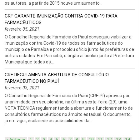
os autores, a partir de 2015 houve um aumento...
CRF GARANTE IMUNIZAÇÃO CONTRA COVID-19 PARA
FARMACÊUTICOS
fevereiro 05, 2021
O Conselho Regional de Farmácia do Piauí conseguiu viabilizar a
imunização contra Covid-19 de todos os farmacêuticos do
município de Parnaíba e protocolou ofício junto às prefeituras de
outras cidades. Em Parnaíba, o órgão articulou junto à Prefeitura
Municipal que todos os...
CRF REGULAMENTA ABERTURA DE CONSULTÓRIO
FARMACÊUTICO NO PIAUÍ
fevereiro 03, 2021
O Conselho Regional de Farmácia do Piauí (CRF-PI) aprovou por
unanimidade em seu plenário, na última sexta-feira (29), uma
NOTA TÉCNICA regulamentando a abertura e funcionamento de
consultórios farmacêuticos no âmbito estadual. O documento,
já em vigor, esclarece as possibilidades da...
« Anterior
1
2
3
4
5
6
7
8
9
10
11
12
13
14