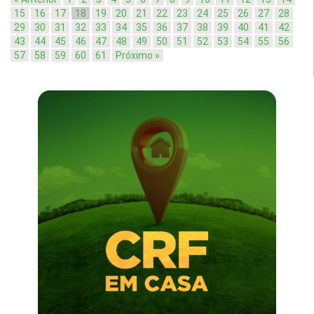
15
16
17
18
19
20
21
22
23
24
25
26
27
28
29
30
31
32
33
34
35
36
37
38
39
40
41
42
43
44
45
46
47
48
49
50
51
52
53
54
55
56
57
58
59
60
61
Próximo »