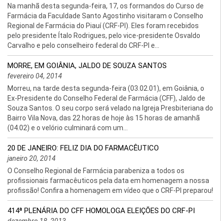
Na manhã desta segunda-feira, 17, os formandos do Curso de
Farmácia da Faculdade Santo Agostinho visitaram o Conselho
Regional de Farmácia do Piauí (CRF-PI). Eles foram recebidos
pelo presidente Ítalo Rodrigues, pelo vice-presidente Osvaldo
Carvalho e pelo conselheiro federal do CRF-PI e...
MORRE, EM GOIÂNIA, JALDO DE SOUZA SANTOS
fevereiro 04, 2014
Morreu, na tarde desta segunda-feira (03.02.01), em Goiânia, o
Ex-Presidente do Conselho Federal de Farmácia (CFF), Jaldo de
Souza Santos. O seu corpo será velado na Igreja Presbiteriana do
Bairro Vila Nova, das 22 horas de hoje às 15 horas de amanhã
(04.02) e o velório culminará com um...
20 DE JANEIRO: FELIZ DIA DO FARMACÊUTICO
janeiro 20, 2014
O Conselho Regional de Farmácia parabeniza a todos os
profissionais farmacêuticos pela data em homenagem a nossa
profissão! Confira a homenagem em vídeo que o CRF-PI preparou!
414ª PLENÁRIA DO CFF HOMOLOGA ELEIÇÕES DO CRF-PI