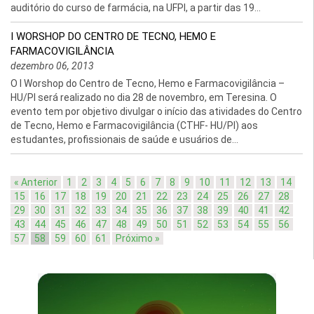
auditório do curso de farmácia, na UFPI, a partir das 19...
I WORSHOP DO CENTRO DE TECNO, HEMO E
FARMACOVIGILÂNCIA
dezembro 06, 2013
O I Worshop do Centro de Tecno, Hemo e Farmacovigilância –
HU/PI será realizado no dia 28 de novembro, em Teresina. O
evento tem por objetivo divulgar o início das atividades do Centro
de Tecno, Hemo e Farmacovigilância (CTHF- HU/PI) aos
estudantes, profissionais de saúde e usuários de...
« Anterior
1
2
3
4
5
6
7
8
9
10
11
12
13
14
15
16
17
18
19
20
21
22
23
24
25
26
27
28
29
30
31
32
33
34
35
36
37
38
39
40
41
42
43
44
45
46
47
48
49
50
51
52
53
54
55
56
57
58
59
60
61
Próximo »