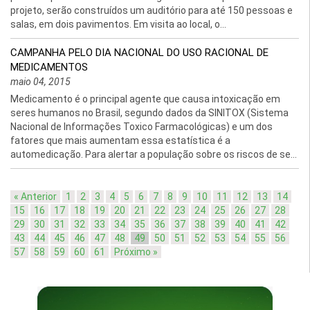
projeto, serão construídos um auditório para até 150 pessoas e
salas, em dois pavimentos. Em visita ao local, o...
CAMPANHA PELO DIA NACIONAL DO USO RACIONAL DE
MEDICAMENTOS
maio 04, 2015
Medicamento é o principal agente que causa intoxicação em
seres humanos no Brasil, segundo dados da SINITOX (Sistema
Nacional de Informações Toxico Farmacológicas) e um dos
fatores que mais aumentam essa estatística é a
automedicação. Para alertar a população sobre os riscos de se...
« Anterior
1
2
3
4
5
6
7
8
9
10
11
12
13
14
15
16
17
18
19
20
21
22
23
24
25
26
27
28
29
30
31
32
33
34
35
36
37
38
39
40
41
42
43
44
45
46
47
48
49
50
51
52
53
54
55
56
57
58
59
60
61
Próximo »