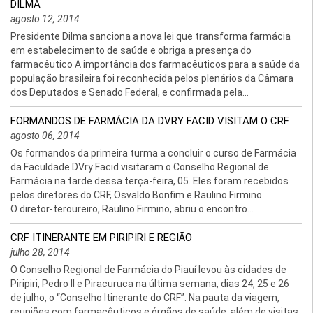
DILMA
agosto 12, 2014
Presidente Dilma sanciona a nova lei que transforma farmácia
em estabelecimento de saúde e obriga a presença do
farmacêutico A importância dos farmacêuticos para a saúde da
população brasileira foi reconhecida pelos plenários da Câmara
dos Deputados e Senado Federal, e confirmada pela...
FORMANDOS DE FARMÁCIA DA DVRY FACID VISITAM O CRF
agosto 06, 2014
Os formandos da primeira turma a concluir o curso de Farmácia
da Faculdade DVry Facid visitaram o Conselho Regional de
Farmácia na tarde dessa terça-feira, 05. Eles foram recebidos
pelos diretores do CRF, Osvaldo Bonfim e Raulino Firmino.
O diretor-teroureiro, Raulino Firmino, abriu o encontro...
CRF ITINERANTE EM PIRIPIRI E REGIÃO
julho 28, 2014
O Conselho Regional de Farmácia do Piauí levou às cidades de
Piripiri, Pedro II e Piracuruca na última semana, dias 24, 25 e 26
de julho, o “Conselho Itinerante do CRF”. Na pauta da viagem,
reuniões com farmacêuticos e órgãos de saúde, além de visitas