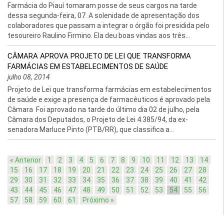
Farmácia do Piauí tomaram posse de seus cargos na tarde
dessa segunda-feira, 07. A solenidade de apresentação dos
colaboradores que passam a integrar o órgão foi presidida pelo
tesoureiro Raulino Firmino. Ela deu boas vindas aos três...
CÂMARA APROVA PROJETO DE LEI QUE TRANSFORMA
FARMÁCIAS EM ESTABELECIMENTOS DE SAÚDE
julho 08, 2014
Projeto de Lei que transforma farmácias em estabelecimentos
de saúde e exige a presença de farmacêuticos é aprovado pela
Câmara Foi aprovado na tarde do último dia 02 de julho, pela
Câmara dos Deputados, o Projeto de Lei 4.385/94, da ex-
senadora Marluce Pinto (PTB/RR), que classifica a...
« Anterior
1
2
3
4
5
6
7
8
9
10
11
12
13
14
15
16
17
18
19
20
21
22
23
24
25
26
27
28
29
30
31
32
33
34
35
36
37
38
39
40
41
42
43
44
45
46
47
48
49
50
51
52
53
54
55
56
57
58
59
60
61
Próximo »