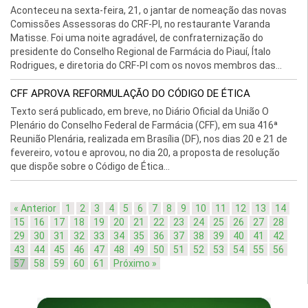
Aconteceu na sexta-feira, 21, o jantar de nomeação das novas
Comissões Assessoras do CRF-PI, no restaurante Varanda
Matisse. Foi uma noite agradável, de confraternização do
presidente do Conselho Regional de Farmácia do Piauí, Ítalo
Rodrigues, e diretoria do CRF-PI com os novos membros das...
CFF APROVA REFORMULAÇÃO DO CÓDIGO DE ÉTICA
Texto será publicado, em breve, no Diário Oficial da União O
Plenário do Conselho Federal de Farmácia (CFF), em sua 416ª
Reunião Plenária, realizada em Brasília (DF), nos dias 20 e 21 de
fevereiro, votou e aprovou, no dia 20, a proposta de resolução
que dispõe sobre o Código de Ética...
« Anterior
1
2
3
4
5
6
7
8
9
10
11
12
13
14
15
16
17
18
19
20
21
22
23
24
25
26
27
28
29
30
31
32
33
34
35
36
37
38
39
40
41
42
43
44
45
46
47
48
49
50
51
52
53
54
55
56
57
58
59
60
61
Próximo »