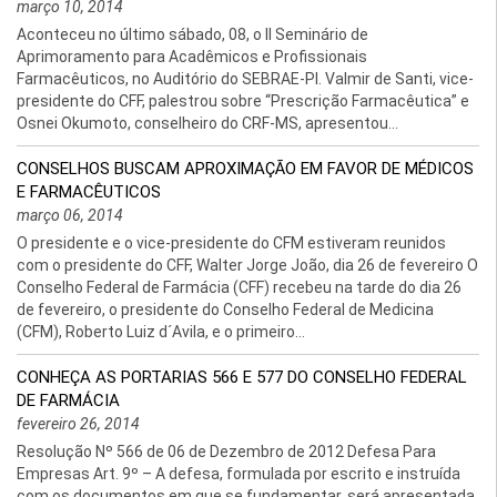
março 10, 2014
Aconteceu no último sábado, 08, o II Seminário de
Aprimoramento para Acadêmicos e Profissionais
Farmacêuticos, no Auditório do SEBRAE-PI. Valmir de Santi, vice-
presidente do CFF, palestrou sobre “Prescrição Farmacêutica” e
Osnei Okumoto, conselheiro do CRF-MS, apresentou...
CONSELHOS BUSCAM APROXIMAÇÃO EM FAVOR DE MÉDICOS
E FARMACÊUTICOS
março 06, 2014
O presidente e o vice-presidente do CFM estiveram reunidos
com o presidente do CFF, Walter Jorge João, dia 26 de fevereiro O
Conselho Federal de Farmácia (CFF) recebeu na tarde do dia 26
de fevereiro, o presidente do Conselho Federal de Medicina
(CFM), Roberto Luiz d´Avila, e o primeiro...
CONHEÇA AS PORTARIAS 566 E 577 DO CONSELHO FEDERAL
DE FARMÁCIA
fevereiro 26, 2014
Resolução Nº 566 de 06 de Dezembro de 2012 Defesa Para
Empresas Art. 9º – A defesa, formulada por escrito e instruída
com os documentos em que se fundamentar, será apresentada