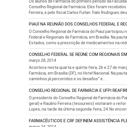
Os alunos de Farmácia do primeiro período da Faculdad
Conselho Regional de Farmácia. Eles foram recebidos pe
Ferreira, e pelo fiscal Carlos Furlan. Ítalo Rodrigues deu
PIAUÍ NA REUNIÃO DOS CONSELHOS FEDERAL E RE
O Conselho Regional de Farmácia do Piauí participou 
Federal e Regionais de Farmácia, em Brasília. Na pauta
Estados, como a prescrição de medicamentos na rede 
CONSELHO FEDERAL SE REÚNE COM REGIONAIS EM
março 28, 2014
Acontece nesta quarta e quinta-feira, 26 e 27 de març
Farmácia, em Brasília (DF), no Hotel Nacional. Na pau
caminhos já percorridos e os desafios” e...
CONSELHO REGIONAL DE FARMÁCIA E UFPI REAFI
O presidente do Conselho Regional de Farmácia do Piau
geral) e Raulino Ferreira (tesoureiro) visitaram o reito
Lopes, na tarde da última segunda-feira, 24. No encontr
FARMACÊUTICOS E CRF DEFINEM ASSISTÊNCIA PL
março 24, 2014