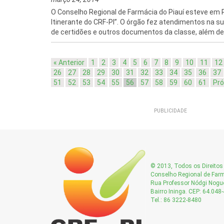
O Conselho Regional de Farmácia do Piauí esteve em P
Itinerante do CRF-PI”. O órgão fez atendimentos na s
de certidões e outros documentos da classe, além de.
« Anterior
1
2
3
4
5
6
7
8
9
10
11
12
26
27
28
29
30
31
32
33
34
35
36
37
51
52
53
54
55
56
57
58
59
60
61
Pró
PUBLICIDADE
© 2013, Todos os Direitos 
Conselho Regional de Farm
Rua Professor Nódgi Nogue
Bairro Ininga. CEP: 64.048
Tel.: 86 3222-8480