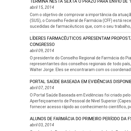
TERMINA NESTA SEXTA O PRAZO PARA ENVIO DE 
abril 15, 2014
Com o objetivo de comprovar a importância da atuaç
(SUS), o Conselho Federal de Farmácia (CFF) está receb
sucedidas de farmacêuticos que, com o seu trabalho,
LÍDERES FARMACÊUTICOS APRESENTAM PROPOSTA
CONGRESSO
abril 09, 2014
O presidente do Conselho Regional de Farmácia do Pia
representantes dos conselhos regionais de todo país
Walter Jorge. Eles se encontraram com os coordenado
PORTAL SAÚDE BASEADA EM EVIDÊNCIAS DISPONI
abril 07, 2014
O Portal Saúde Baseada em Evidências foi criado pel
Aperfeiçoamento de Pessoal de Nível Superior (Capes
fornecer acesso rápido ao conhecimento científico, po
ALUNOS DE FARMÁCIA DO PRIMEIRO PERÍODO DA F
abril 03, 2014