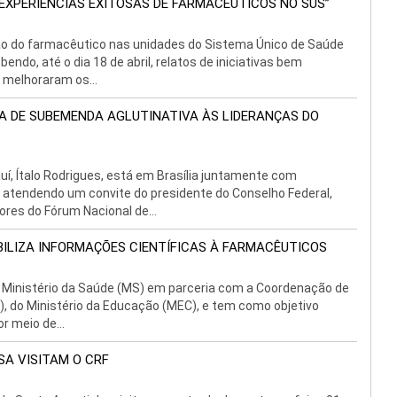
“EXPERIÊNCIAS EXITOSAS DE FARMACÊUTICOS NO SUS”
ão do farmacêutico nas unidades do Sistema Único de Saúde
endo, até o dia 18 de abril, relatos de iniciativas bem
 melhoraram os...
 DE SUBEMENDA AGLUTINATIVA ÀS LIDERANÇAS DO
uí, Ítalo Rodrigues, está em Brasília juntamente com
, atendendo um convite do presidente do Conselho Federal,
res do Fórum Nacional de...
BILIZA INFORMAÇÕES CIENTÍFICAS À FARMACÊUTICOS
o Ministério da Saúde (MS) em parceria com a Coordenação de
), do Ministério da Educação (MEC), e tem como objetivo
r meio de...
SA VISITAM O CRF