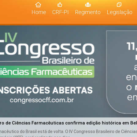
(current)
Home
CRF-PI
Regimento
Legislação
iro de Ciências Farmacêuticas confirma edição histórica em Be
cêutico do Brasil está de volta. O IV Congresso Brasileiro de Ciênci