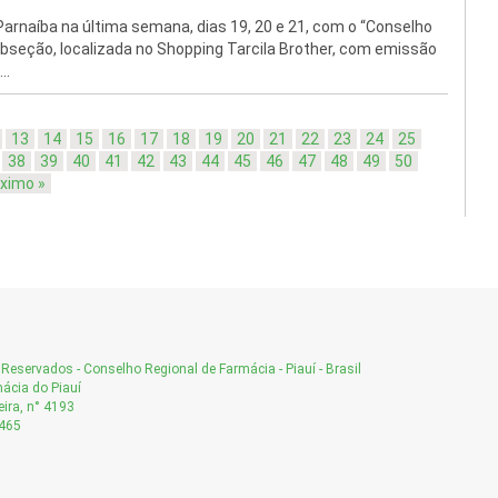
arnaíba na última semana, dias 19, 20 e 21, com o “Conselho
ubseção, localizada no Shopping Tarcila Brother, com emissão
..
13
14
15
16
17
18
19
20
21
22
23
24
25
38
39
40
41
42
43
44
45
46
47
48
49
50
ximo »
Reservados - Conselho Regional de Farmácia - Piauí - Brasil
ácia do Piauí
ira, n° 4193
-465