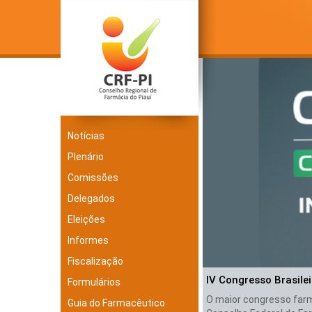
Notícias
Plenário
Comissões
Delegados
Eleições
Informes
Fiscalização
IV Congresso Brasile
Formulários
O maior congresso farma
Guia do Farmacêutico