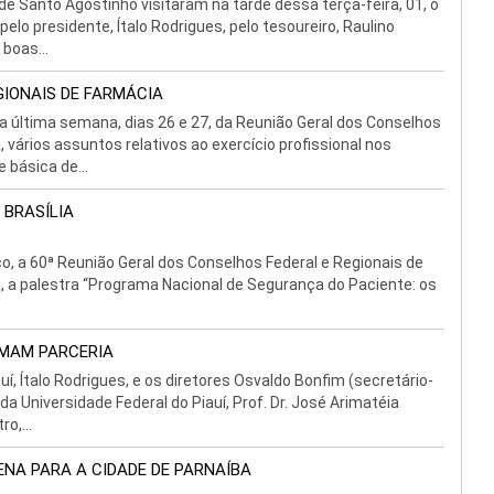
e Santo Agostinho visitaram na tarde dessa terça-feira, 01, o
lo presidente, Ítalo Rodrigues, pelo tesoureiro, Raulino
 boas...
GIONAIS DE FARMÁCIA
na última semana, dias 26 e 27, da Reunião Geral dos Conselhos
, vários assuntos relativos ao exercício profissional nos
básica de...
 BRASÍLIA
o, a 60ª Reunião Geral dos Conselhos Federal e Regionais de
ta, a palestra “Programa Nacional de Segurança do Paciente: os
RMAM PARCERIA
í, Ítalo Rodrigues, e os diretores Osvaldo Bonfim (secretário-
r da Universidade Federal do Piauí, Prof. Dr. José Arimatéia
o,...
ENA PARA A CIDADE DE PARNAÍBA