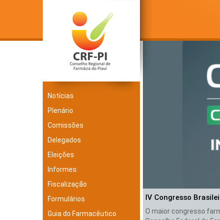
Notícias
Plenário
Comissões
Delegados
Eleições
Informes
Fiscalização
IV Congresso Brasile
Formulários
O maior congresso farma
Guia do Farmacêutico