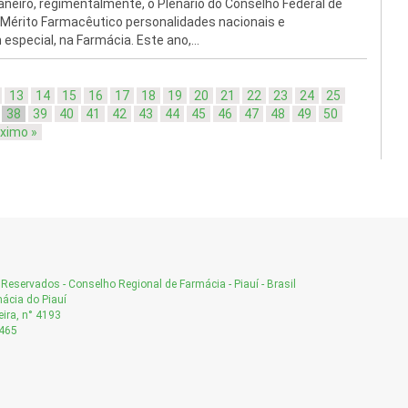
neiro, regimentalmente, o Plenário do Conselho Federal de
érito Farmacêutico personalidades nacionais e
special, na Farmácia. Este ano,...
13
14
15
16
17
18
19
20
21
22
23
24
25
38
39
40
41
42
43
44
45
46
47
48
49
50
ximo »
Reservados - Conselho Regional de Farmácia - Piauí - Brasil
ácia do Piauí
ira, n° 4193
-465