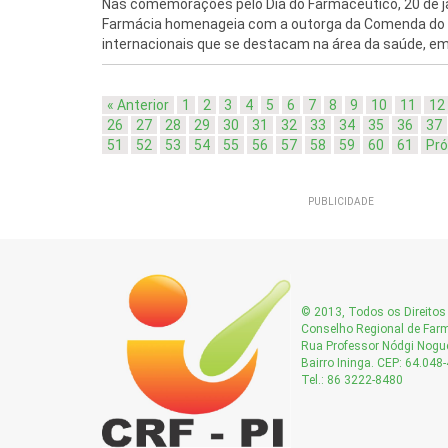
Nas comemorações pelo Dia do Farmacêutico, 20 de ja
Farmácia homenageia com a outorga da Comenda do M
internacionais que se destacam na área da saúde, em e
« Anterior
1
2
3
4
5
6
7
8
9
10
11
12
26
27
28
29
30
31
32
33
34
35
36
37
51
52
53
54
55
56
57
58
59
60
61
Pró
PUBLICIDADE
© 2013, Todos os Direitos 
Conselho Regional de Farm
Rua Professor Nódgi Nogue
Bairro Ininga. CEP: 64.048
Tel.: 86 3222-8480