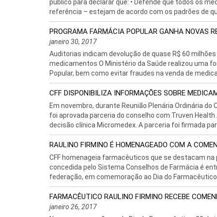
público para declarar que: • Defende que todos os me
referência – estejam de acordo com os padrões de qua
PROGRAMA FARMÁCIA POPULAR GANHA NOVAS RE
janeiro 30, 2017
Auditorias indicam devolução de quase R$ 60 milhões
medicamentos O Ministério da Saúde realizou uma for
Popular, bem como evitar fraudes na venda de medica
CFF DISPONIBILIZA INFORMAÇÕES SOBRE MEDIC
Em novembro, durante Reunião Plenária Ordinária do C
foi aprovada parceria do conselho com Truven Health 
decisão clínica Micromedex. A parceria foi firmada para 
RAULINO FIRMINO É HOMENAGEADO COM A COME
CFF homenageia farmacêuticos que se destacam na p
concedida pelo Sistema Conselhos de Farmácia é ent
federação, em comemoração ao Dia do Farmacêutico. 
FARMACÊUTICO RAULINO FIRMINO RECEBE COMEN
janeiro 26, 2017