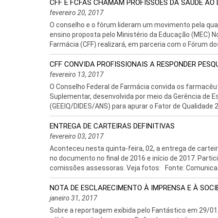
CFF E FCFAS CHAMAM PROFISSÕES DA SAÚDE AO
fevereiro 20, 2017
O conselho e o fórum lideram um movimento pela qua
ensino proposta pelo Ministério da Educação (MEC) No 
Farmácia (CFF) realizará, em parceria com o Fórum do
CFF CONVIDA PROFISSIONAIS A RESPONDER PESQ
fevereiro 13, 2017
O Conselho Federal de Farmácia convida os farmacêu
Suplementar, desenvolvida por meio da Gerência de Es
(GEEIQ/DIDES/ANS) para apurar o Fator de Qualidade 20
ENTREGA DE CARTEIRAS DEFINITIVAS
fevereiro 03, 2017
Aconteceu nesta quinta-feira, 02, a entrega de carte
no documento no final de 2016 e início de 2017. Parti
comissões assessoras. Veja fotos: Fonte: Comunica
NOTA DE ESCLARECIMENTO À IMPRENSA E À SOCI
janeiro 31, 2017
Sobre a reportagem exibida pelo Fantástico em 29/01