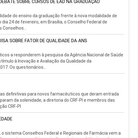
 DEBATE SOBRE CURSOS DE EAD NA GRADUAÇÃO
lidade do ensino da graduação frente à nova modalidade de
dia 24 de fevereiro, em Brasília, o Conselho Federal de
s Conselhos...
UISA SOBRE FATOR DE QUALIDADE DA ANS
ticos a responderem à pesquisa da Agência Nacional de Saúde
tímulo à Inovação e Avaliação da Qualidade da
17. Os questionários...
iras definitivas para novos farmacêuticos que deram entrada
ciparam da solenidade, a diretoria do CRF-PI e membros das
ção CRF-PI
EDADE
, o sistema Conselhos Federal e Regionais de Farmácia vem a