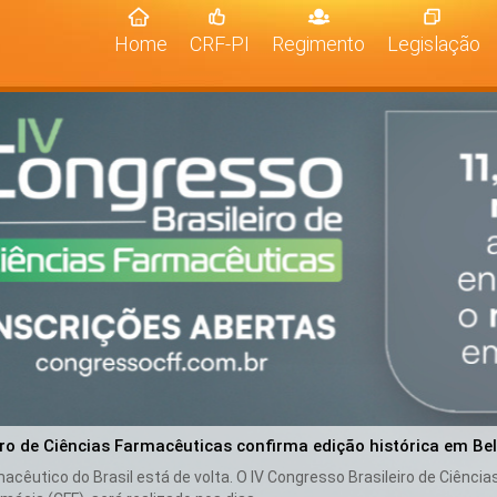
(current)
Home
CRF-PI
Regimento
Legislação
iro de Ciências Farmacêuticas confirma edição histórica em Be
cêutico do Brasil está de volta. O IV Congresso Brasileiro de Ciênci