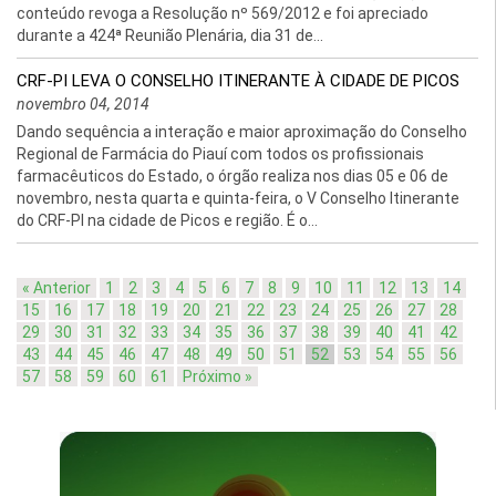
conteúdo revoga a Resolução nº 569/2012 e foi apreciado
durante a 424ª Reunião Plenária, dia 31 de...
CRF-PI LEVA O CONSELHO ITINERANTE À CIDADE DE PICOS
novembro 04, 2014
Dando sequência a interação e maior aproximação do Conselho
Regional de Farmácia do Piauí com todos os profissionais
farmacêuticos do Estado, o órgão realiza nos dias 05 e 06 de
novembro, nesta quarta e quinta-feira, o V Conselho Itinerante
do CRF-PI na cidade de Picos e região. É o...
« Anterior
1
2
3
4
5
6
7
8
9
10
11
12
13
14
15
16
17
18
19
20
21
22
23
24
25
26
27
28
29
30
31
32
33
34
35
36
37
38
39
40
41
42
43
44
45
46
47
48
49
50
51
52
53
54
55
56
57
58
59
60
61
Próximo »