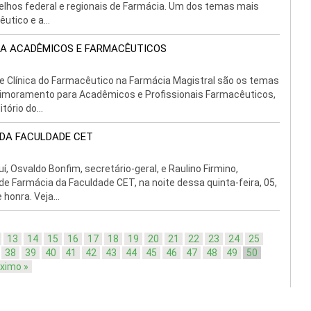
selhos federal e regionais de Farmácia. Um dos temas mais
utico e a...
RA ACADÊMICOS E FARMACÊUTICOS
de Clínica do Farmacêutico na Farmácia Magistral são os temas
Aprimoramento para Acadêmicos e Profissionais Farmacêuticos,
ório do...
 DA FACULDADE CET
, Osvaldo Bonfim, secretário-geral, e Raulino Firmino,
de Farmácia da Faculdade CET, na noite dessa quinta-feira, 05,
honra. Veja...
13
14
15
16
17
18
19
20
21
22
23
24
25
38
39
40
41
42
43
44
45
46
47
48
49
50
ximo »