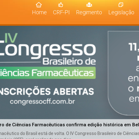
(current)
Home
CRF-PI
Regimento
Legislação
iro de Ciências Farmacêuticas confirma edição histórica em Be
cêutico do Brasil está de volta. O IV Congresso Brasileiro de Ciênci