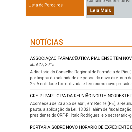
Conselho Federal de Farm
Lista de Parceiros
Leia Mais
NOTÍCIAS
ASSOCIAÇÃO FARMACÊUTICA PIAUIENSE TEM NOV
abril 27, 2015
A diretoria do Conselho Regional de Farmácia do Piauí,
participou da solenidade de posse da nova diretoria 
25. A entidade foi reativada e tem como novo president
CRF-PI PARTICIPA DA REUNIÃO NORTE-NORDESTE 
Aconteceu de 23 a 25 de abril, em Recife (PE), a Reu
pauta, a aplicação da Lei. 13.021, além de fiscalizaç
presidente do CRF-PI, Ítalo Rodrigues, e o secretário-ger
PORTARIA SOBRE NOVO HORÁRIO DE EXPEDIENTE D