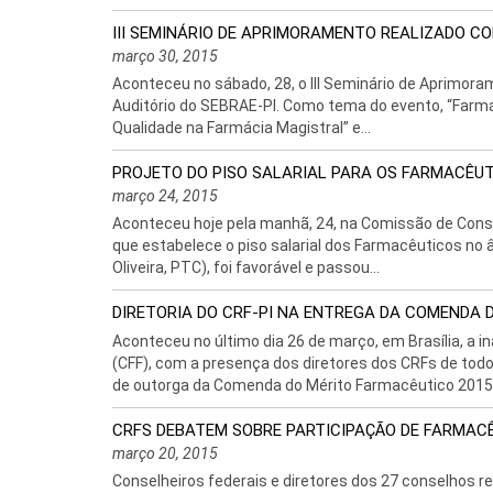
III SEMINÁRIO DE APRIMORAMENTO REALIZADO C
março 30, 2015
Aconteceu no sábado, 28, o III Seminário de Aprimor
Auditório do SEBRAE-PI. Como tema do evento, “Farmá
Qualidade na Farmácia Magistral” e...
PROJETO DO PISO SALARIAL PARA OS FARMACÊU
março 24, 2015
Aconteceu hoje pela manhã, 24, na Comissão de Consti
que estabelece o piso salarial dos Farmacêuticos no âmb
Oliveira, PTC), foi favorável e passou...
DIRETORIA DO CRF-PI NA ENTREGA DA COMENDA 
Aconteceu no último dia 26 de março, em Brasília, a 
(CFF), com a presença dos diretores dos CRFs de todo 
de outorga da Comenda do Mérito Farmacêutico 2015. 
CRFS DEBATEM SOBRE PARTICIPAÇÃO DE FARMAC
março 20, 2015
Conselheiros federais e diretores dos 27 conselhos r