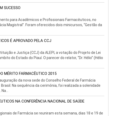
OM SUCESSO
amento para Acadêmicos e Profissionais Farmacêuticos, no
cia Magistral”. Foram oferecidos dois minicursos, “Gestão da
TICOS É APROVADO PELA CCJ
tuição e Justiça (CCJ) da ALEPI, a votação do Projeto de Lei
ito do Estado do Piauí. O parecer do relator, “Dr. Hélio” (Hélio
DO MÉRITO FARMACÊUTICO 2015
inauguração da nova sede do Conselho Federal de Farmácia
Brasil. Na sequência da cerimônia, foi realizada a solenidade
Na...
ÊUTICOS NA CONFERÊNCIA NACIONAL DE SAÚDE
egionais de Farmácia se reuniram esta semana, dias 18 e 19 de