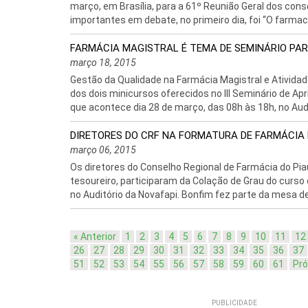
março, em Brasília, para a 61º Reunião Geral dos con
importantes em debate, no primeiro dia, foi “O farmacê
FARMÁCIA MAGISTRAL É TEMA DE SEMINÁRIO PA
março 18, 2015
Gestão da Qualidade na Farmácia Magistral e Ativida
dos dois minicursos oferecidos no III Seminário de 
que acontece dia 28 de março, das 08h às 18h, no Audit
DIRETORES DO CRF NA FORMATURA DE FARMÁCIA
março 06, 2015
Os diretores do Conselho Regional de Farmácia do Piauí
tesoureiro, participaram da Colação de Grau do curso 
no Auditório da Novafapi. Bonfim fez parte da mesa de 
« Anterior
1
2
3
4
5
6
7
8
9
10
11
12
26
27
28
29
30
31
32
33
34
35
36
37
51
52
53
54
55
56
57
58
59
60
61
Pró
PUBLICIDADE