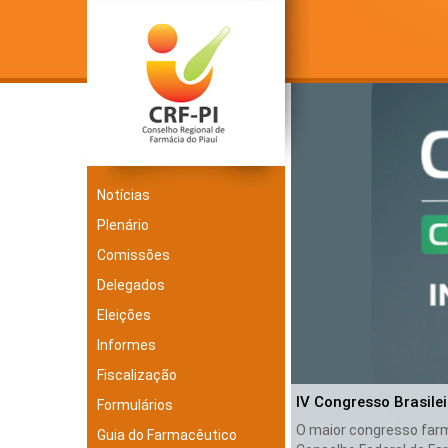
Notícias
Plenário
Comissões
Delegados
Eleições
Informes
Fiscalização
IV Congresso Brasile
Formulários
O maior congresso farma
Guia do Farmacêutico