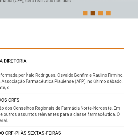
ácia (CFF), será realizado nos dias...
A DIRETORIA
 formada por Ítalo Rodrigues, Osvaldo Bonfim e Raulino Firmino,
da Associação Farmacêutica Piauiense (AFP), no último sábado,
e, o...
DOS CRFS
nião dos Conselhos Regionais de Farmácia Norte-Nordeste. Em
ão e outros assuntos relevantes para a classe farmacêutica. O
al,...
O CRF-PI ÀS SEXTAS-FEIRAS