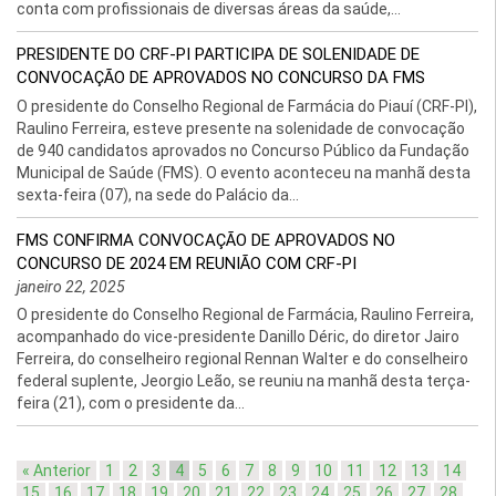
conta com profissionais de diversas áreas da saúde,...
PRESIDENTE DO CRF-PI PARTICIPA DE SOLENIDADE DE
CONVOCAÇÃO DE APROVADOS NO CONCURSO DA FMS
O presidente do Conselho Regional de Farmácia do Piauí (CRF-PI),
Raulino Ferreira, esteve presente na solenidade de convocação
de 940 candidatos aprovados no Concurso Público da Fundação
Municipal de Saúde (FMS). O evento aconteceu na manhã desta
sexta-feira (07), na sede do Palácio da...
FMS CONFIRMA CONVOCAÇÃO DE APROVADOS NO
CONCURSO DE 2024 EM REUNIÃO COM CRF-PI
janeiro 22, 2025
O presidente do Conselho Regional de Farmácia, Raulino Ferreira,
acompanhado do vice-presidente Danillo Déric, do diretor Jairo
Ferreira, do conselheiro regional Rennan Walter e do conselheiro
federal suplente, Jeorgio Leão, se reuniu na manhã desta terça-
feira (21), com o presidente da...
« Anterior
1
2
3
4
5
6
7
8
9
10
11
12
13
14
15
16
17
18
19
20
21
22
23
24
25
26
27
28