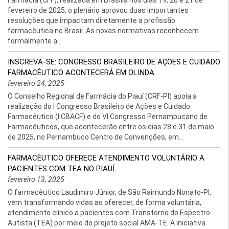
Farmácia (CFF), realizada em Brasília nos dias 19, 20 e 21 de
fevereiro de 2025, o plenário aprovou duas importantes
resoluções que impactam diretamente a profissão
farmacêutica no Brasil. As novas normativas reconhecem
formalmente a...
INSCREVA-SE: CONGRESSO BRASILEIRO DE AÇÕES E CUIDADO
FARMACÊUTICO ACONTECERÁ EM OLINDA
fevereiro 24, 2025
O Conselho Regional de Farmácia do Piauí (CRF-PI) apoia a
realização do I Congresso Brasileiro de Ações e Cuidado
Farmacêutico (I CBACF) e do VI Congresso Pernambucano de
Farmacêuticos, que acontecerão entre os dias 28 e 31 de maio
de 2025, no Pernambuco Centro de Convenções, em...
FARMACÊUTICO OFERECE ATENDIMENTO VOLUNTÁRIO A
PACIENTES COM TEA NO PIAUÍ
fevereiro 13, 2025
O farmacêutico Laudimiro Júnior, de São Raimundo Nonato-PI,
vem transformando vidas ao oferecer, de forma voluntária,
atendimento clínico a pacientes com Transtorno do Espectro
Autista (TEA) por meio do projeto social AMA-TE. A iniciativa