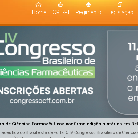
(current)
Home
CRF-PI
Regimento
Legislação
iro de Ciências Farmacêuticas confirma edição histórica em Be
cêutico do Brasil está de volta. O IV Congresso Brasileiro de Ciênci