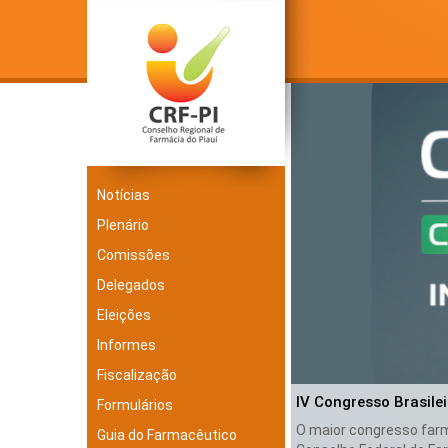
Notícias
Plenário
Comissões
Delegados
Eleições
Informes
Fiscalização
IV Congresso Brasile
Formulários
O maior congresso farma
Guia do Farmacêutico