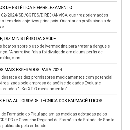
ÇOS DE ESTÉTICA E EMBELEZAMENTO
nica 02/2024/SEI/GGTES/DIRE3/ANVISA, que traz orientações
 tem dois objetivos principais: Orientar os profissionais de
e...
, DIZ MINISTÉRIO DA SAÚDE
os boatos sobre o uso de ivermectina para tratar a dengue e
a. “A narrativa falsa foi divulgada em alguns perfis de
mídia, mas...
S MAIS ESPERADOS PARA 2024
ue destaca os dez promissores medicamentos com potencial
oi realizada pela empresa de análise de dados Evaluate
ardados 1. KarXT O medicamento é...
S E DA AUTORIDADE TÉCNICA DOS FARMACÊUTICOS
l de Farmácia do Piauí apoiam as medidas adotadas pelos
(CRF-PR) e Conselho Regional de Farmácia do Estado de Santa
publicado pela entidade...