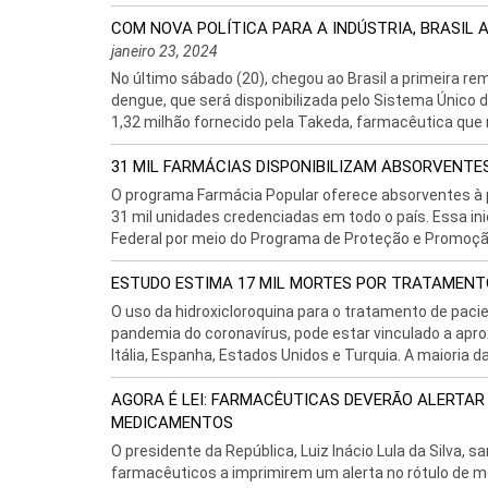
COM NOVA POLÍTICA PARA A INDÚSTRIA, BRASIL
janeiro 23, 2024
No último sábado (20), chegou ao Brasil a primeira 
dengue, que será disponibilizada pelo Sistema Único 
1,32 milhão fornecido pela Takeda, farmacêutica que n
31 MIL FARMÁCIAS DISPONIBILIZAM ABSORVENTE
O programa Farmácia Popular oferece absorventes à p
31 mil unidades credenciadas em todo o país. Essa in
Federal por meio do Programa de Proteção e Promoção
ESTUDO ESTIMA 17 MIL MORTES POR TRATAMENT
O uso da hidroxicloroquina para o tratamento de paci
pandemia do coronavírus, pode estar vinculado a apro
Itália, Espanha, Estados Unidos e Turquia. A maioria d
AGORA É LEI: FARMACÊUTICAS DEVERÃO ALERTA
MEDICAMENTOS
O presidente da República, Luiz Inácio Lula da Silva, s
farmacêuticos a imprimirem um alerta no rótulo de 