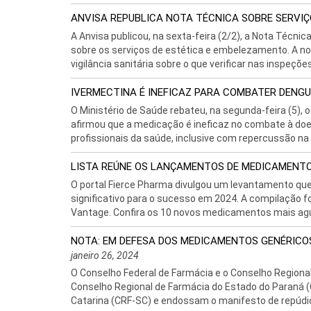
ANVISA REPUBLICA NOTA TÉCNICA SOBRE SERVI
A Anvisa publicou, na sexta-feira (2/2), a Nota Téc
sobre os serviços de estética e embelezamento. A nota
vigilância sanitária sobre o que verificar nas inspeções 
IVERMECTINA É INEFICAZ PARA COMBATER DENGUE
O Ministério de Saúde rebateu, na segunda-feira (5), 
afirmou que a medicação é ineficaz no combate à doenç
profissionais da saúde, inclusive com repercussão na 
LISTA REÚNE OS LANÇAMENTOS DE MEDICAMENTO
O portal Fierce Pharma divulgou um levantamento q
significativo para o sucesso em 2024. A compilação f
Vantage. Confira os 10 novos medicamentos mais agu
NOTA: EM DEFESA DOS MEDICAMENTOS GENÉRICO
janeiro 26, 2024
O Conselho Federal de Farmácia e o Conselho Regiona
Conselho Regional de Farmácia do Estado do Paraná 
Catarina (CRF-SC) e endossam o manifesto de repúdio 