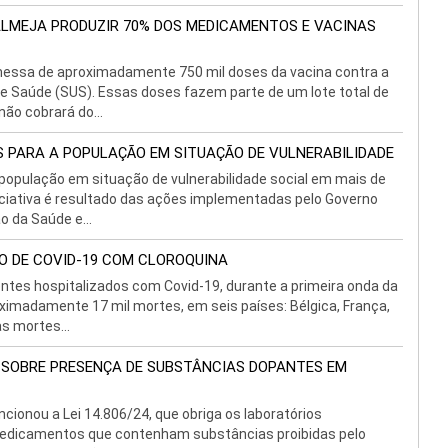
 ALMEJA PRODUZIR 70% DOS MEDICAMENTOS E VACINAS
remessa de aproximadamente 750 mil doses da vacina contra a
de Saúde (SUS). Essas doses fazem parte de um lote total de
ão cobrará do...
S PARA A POPULAÇÃO EM SITUAÇÃO DE VULNERABILIDADE
opulação em situação de vulnerabilidade social em mais de
iciativa é resultado das ações implementadas pelo Governo
 da Saúde e...
O DE COVID-19 COM CLOROQUINA
entes hospitalizados com Covid-19, durante a primeira onda da
ximadamente 17 mil mortes, em seis países: Bélgica, França,
as mortes...
R SOBRE PRESENÇA DE SUBSTÂNCIAS DOPANTES EM
ancionou a Lei 14.806/24, que obriga os laboratórios
medicamentos que contenham substâncias proibidas pelo