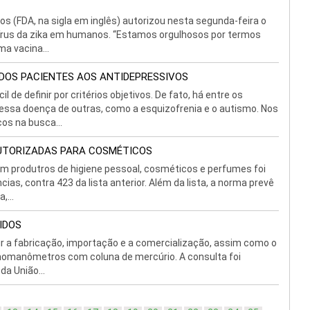
 (FDA, na sigla em inglês) autorizou nesta segunda-feira o
vírus da zika em humanos. “Estamos orgulhosos por termos
ma vacina...
DOS PACIENTES AOS ANTIDEPRESSIVOS
 de definir por critérios objetivos. De fato, há entre os
 essa doença de outras, como a esquizofrenia e o autismo. Nos
os na busca...
AUTORIZADAS PARA COSMÉTICOS
em produtros de higiene pessoal, cosméticos e perfumes foi
cias, contra 423 da lista anterior. Além da lista, a norma prevê
,...
IDOS
bir a fabricação, importação e a comercialização, assim como o
momanômetros com coluna de mercúrio. A consulta foi
da União...