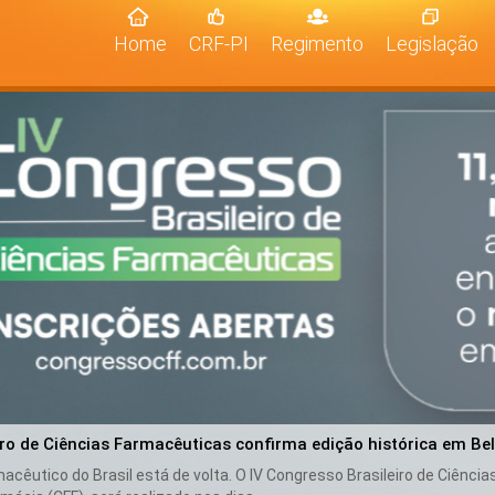
(current)
Home
CRF-PI
Regimento
Legislação
iro de Ciências Farmacêuticas confirma edição histórica em Be
cêutico do Brasil está de volta. O IV Congresso Brasileiro de Ciênci