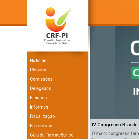
Notícias
Plenário
Comissões
Delegados
Eleições
Informes
Fiscalização
IV Congresso Brasile
Formulários
O maior congresso farma
Guia do Farmacêutico