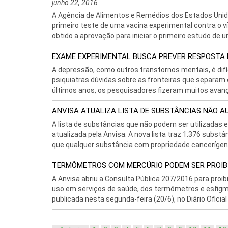
junho 22, 2016
A Agência de Alimentos e Remédios dos Estados Unidos
primeiro teste de uma vacina experimental contra o 
obtido a aprovação para iniciar o primeiro estudo de u
EXAME EXPERIMENTAL BUSCA PREVER RESPOSTA 
A depressão, como outros transtornos mentais, é difícil
psiquiatras dúvidas sobre as fronteiras que separam
últimos anos, os pesquisadores fizeram muitos avanç
ANVISA ATUALIZA LISTA DE SUBSTÂNCIAS NÃO 
A lista de substâncias que não podem ser utilizadas 
atualizada pela Anvisa. A nova lista traz 1.376 substân
que qualquer substância com propriedade cancerígena
TERMÔMETROS COM MERCÚRIO PODEM SER PROIB
A Anvisa abriu a Consulta Pública 207/2016 para proi
uso em serviços de saúde, dos termômetros e esfig
publicada nesta segunda-feira (20/6), no Diário Oficial 