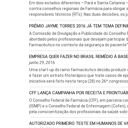
Em dois estados diferentes – Pará e Santa Catarina 
contra conselhos regionais de Farmácia para obrigar 
responsáveis técnicos (RTs). Nas duas decisões, os ju
PRÊMIO JAYME TORRES 2016 JÁ TEM TEMA DEFIN
A Comissão de Divulgação e Publicidade do Conselho F
abordado pelos profissionais que desejam participar 
Farmacêutico no contexto da segurança do paciente”.
EMPRESA QUER FAZER NO BRASIL REMÉDIO À BAS
junho 29, 2016
Uma start-up do ramo farmacêutico decidiu produzir 
é fazer um extrato fitoterápico que trate casos de e
iniciativa será feito nesta terça (28) no 26º congresso 
CFF LANÇA CAMPANHA POR RECEITA E PRONTUÁRI
O Conselho Federal de Farmácia (CFF), em parceria c
(ISMP) e o Conselho Federal de Enfermagem (Cofen), 
pela conscientização dos profissionais da saúde sobre
AUTORIZADO PRIMEIRO TESTE EM HUMANOS DE V