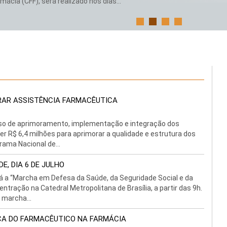
ácia (CFF), será realizado nos dias...
ORAR ASSISTÊNCIA FARMACÊUTICA
sso de aprimoramento, implementação e integração dos
ber R$ 6,4 milhões para aprimorar a qualidade e estrutura dos
rama Nacional de...
E, DIA 6 DE JULHO
rá a “Marcha em Defesa da Saúde, da Seguridade Social e da
ntração na Catedral Metropolitana de Brasília, a partir das 9h.
 marcha...
ICA DO FARMACÊUTICO NA FARMÁCIA