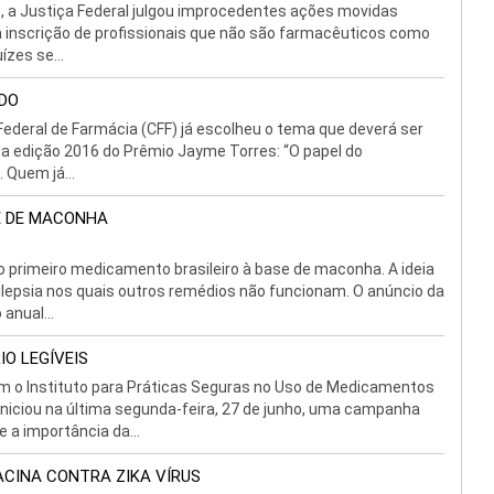
–, a Justiça Federal julgou improcedentes ações movidas
a inscrição de profissionais que não são farmacêuticos como
ízes se...
IDO
ederal de Farmácia (CFF) já escolheu o tema que deverá ser
da edição 2016 do Prêmio Jayme Torres: “O papel do
 Quem já...
E DE MACONHA
o primeiro medicamento brasileiro à base de maconha. A ideia
pilepsia nos quais outros remédios não funcionam. O anúncio da
anual...
O LEGÍVEIS
om o Instituto para Práticas Seguras no Uso de Medicamentos
iniciou na última segunda-feira, 27 de junho, uma campanha
 a importância da...
ACINA CONTRA ZIKA VÍRUS