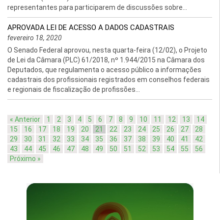
representantes para participarem de discussões sobre...
APROVADA LEI DE ACESSO A DADOS CADASTRAIS
fevereiro 18, 2020
O Senado Federal aprovou, nesta quarta-feira (12/02), o Projeto
de Lei da Câmara (PLC) 61/2018, nº 1.944/2015 na Câmara dos
Deputados, que regulamenta o acesso público a informações
cadastrais dos profissionais registrados em conselhos federais
e regionais de fiscalização de profissões...
« Anterior
1
2
3
4
5
6
7
8
9
10
11
12
13
14
15
16
17
18
19
20
21
22
23
24
25
26
27
28
29
30
31
32
33
34
35
36
37
38
39
40
41
42
43
44
45
46
47
48
49
50
51
52
53
54
55
56
Próximo »