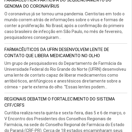
FARMACÊUTICA PARTICIPA DO SEQUENCIAMENTO DO
GENOMA DO CORONAVÍRUS
O coronavírus já se tornou uma pandemia. Cientistas em todo o
mundo correm atrás de informações sobre o vírus e formas de
conter a proliferação. No Brasil, após a confirmação do primeiro
caso brasileiro de infecção em São Paulo, no mês de fevereiro,
pesquisadores conseguiram...
FARMACÊUTICOS DA UFRN DESENVOLVEM LENTE DE
CONTATO QUE LIBERA MEDICAMENTO NO OLHO
Um grupo de pesquisadores do Departamento de Farmácia da
Universidade Federal do Rio Grande do Norte (UFRN) desenvolveu
uma lente de contato capaz de liberar medicamentos como
antibióticos, antifúngicos e anestésicos diretamente sobre a
córnea – parte externa do olho. “Essas lentes podem...
REGIONAIS DEBATEM O FORTALECIMENTO DO SISTEMA
CFF/CRFS
Curitiba realiza nesta quinta e sexta-feira, dias 5 e 6 de março, o
V Encontro dos Presidentes dos Conselhos Regionais de
Farmácia, na sede do Conselho Regional de Farmácia do Estado
do Paraná (CRF-PR). Cerca de 18 estados encaminharam seus