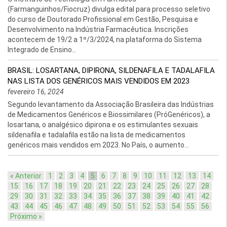
(Farmanguinhos/Fiocruz) divulga edital para processo seletivo
do curso de Doutorado Profissional em Gestão, Pesquisa e
Desenvolvimento na Indústria Farmacêutica. Inscrições
acontecem de 19/2 a 1º/3/2024, na plataforma do Sistema
Integrado de Ensino...
BRASIL: LOSARTANA, DIPIRONA, SILDENAFILA E TADALAFILA
NAS LISTA DOS GENÉRICOS MAIS VENDIDOS EM 2023
fevereiro 16, 2024
Segundo levantamento da Associação Brasileira das Indústrias
de Medicamentos Genéricos e Biossimilares (PróGenéricos), a
losartana, o analgésico dipirona e os estimulantes sexuais
sildenafila e tadalafila estão na lista de medicamentos
genéricos mais vendidos em 2023. No País, o aumento...
« Anterior
1
2
3
4
5
6
7
8
9
10
11
12
13
14
15
16
17
18
19
20
21
22
23
24
25
26
27
28
29
30
31
32
33
34
35
36
37
38
39
40
41
42
43
44
45
46
47
48
49
50
51
52
53
54
55
56
Próximo »