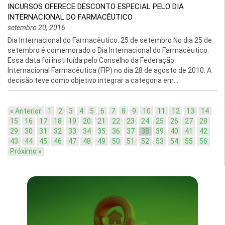
INCURSOS OFERECE DESCONTO ESPECIAL PELO DIA
INTERNACIONAL DO FARMACÊUTICO
setembro 20, 2016
Dia Internacional do Farmacêutico: 25 de setembro No dia 25 de
setembro é comemorado o Dia Internacional do Farmacêutico.
Essa data foi instituída pelo Conselho da Federação
Internacional Farmacêutica (FIP) no dia 28 de agosto de 2010. A
decisão teve como objetivo integrar a categoria em...
« Anterior
1
2
3
4
5
6
7
8
9
10
11
12
13
14
15
16
17
18
19
20
21
22
23
24
25
26
27
28
29
30
31
32
33
34
35
36
37
38
39
40
41
42
43
44
45
46
47
48
49
50
51
52
53
54
55
56
Próximo »