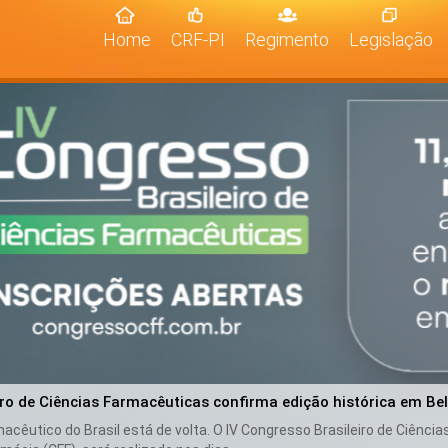
(current)
Home
CRF-PI
Regimento
Legislação
iro de Ciências Farmacêuticas confirma edição histórica em Be
cêutico do Brasil está de volta. O IV Congresso Brasileiro de Ciênci