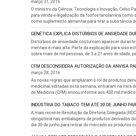
março 31, 2016
O ministro da Ciência, Tecnologia e Inovação, Celso P
para venda e legalização da fosfoetanolamina como s
como suplemento alimentar para tirar a substância d
GENÉTICA EXPLICA DISTÚRBIOS DE ANSIEDADE D
Distúrbios de ansiedade costumam aparecer durante 
mentais é mais alta. Parte da explicação para isso e
sobre mais de mil pessoas, de 3 a 21 anos de idade, p
CFM DESCONSIDERA AUTORIZAÇÃO DA ANVISA P
março 28, 2016
As novas regras que ampliaram o rol de produtos der
medicinal, editadas esta semana, entraram na mira 
de Medicina (CFM) enviou informe aos 430 mil médicos
INDÚSTRIA DO TABACO TEM ATÉ 30 DE JUNHO PA
A mais recente Resolução da Diretoria Colegiada (RD
obrigatória nas embalagens de produtos derivados d
dia 30 de junho para retirar do mercado os produtos 