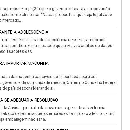
ansera, disse hoje (30) que o governo buscará a autorização
uplemento alimentar. “Nossa proposta é que seja legalizado
o mercado...
URANTE A ADOLESCÊNCIA
a adolescência, quando a incidência desses transtornos
stá na genética. Em um estudo que envolveu análise de dados
esquisadores das...
ARA IMPORTAR MACONHA
ivados da maconha passíveis de importação para uso
do governo e da comunidade médica. Ontem, o Conselho Federal
 do país desconsiderando a...
RA SE ADEQUAR À RESOLUÇÃO
C) da Anvisa que trata da nova mensagem de advertência
o tabaco determina que as empresas têm prazo até o próximo
cuja embalagem não está...