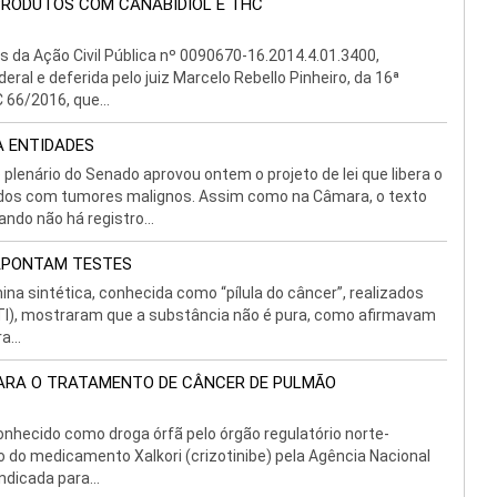
PRODUTOS COM CANABIDIOL E THC
s da Ação Civil Pública nº 0090670-16.2014.4.01.3400,
deral e deferida pelo juiz Marcelo Rebello Pinheiro, da 16ª
 66/2016, que...
A ENTIDADES
enário do Senado aprovou ontem o projeto de lei que libera o
ados com tumores malignos. Assim como na Câmara, o texto
do não há registro...
 APONTAM TESTES
a sintética, conhecida como “pílula do câncer”, realizados
MCTI), mostraram que a substância não é pura, como afirmavam
a...
 PARA O TRATAMENTO DE CÂNCER DE PULMÃO
nhecido como droga órfã pelo órgão regulatório norte-
 do medicamento Xalkori (crizotinibe) pela Agência Nacional
ndicada para...