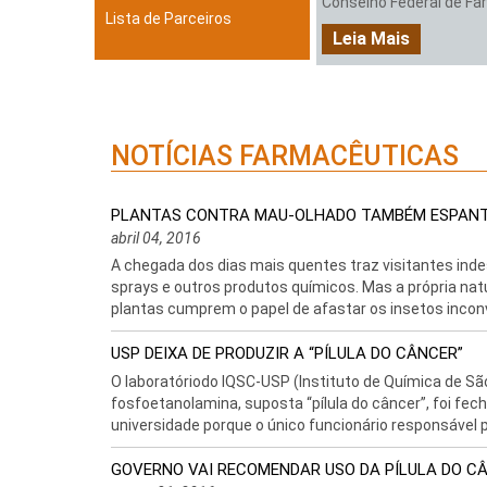
Conselho Federal de Farm
Lista de Parceiros
Leia Mais
NOTÍCIAS FARMACÊUTICAS
PLANTAS CONTRA MAU-OLHADO TAMBÉM ESPAN
abril 04, 2016
A chegada dos dias mais quentes traz visitantes ind
sprays e outros produtos químicos. Mas a própria na
plantas cumprem o papel de afastar os insetos inconv
USP DEIXA DE PRODUZIR A “PÍLULA DO CÂNCER”
O laboratóriodo IQSC-USP (Instituto de Química de Sã
fosfoetanolamina, suposta “pílula do câncer”, foi fec
universidade porque o único funcionário responsável po
GOVERNO VAI RECOMENDAR USO DA PÍLULA DO 