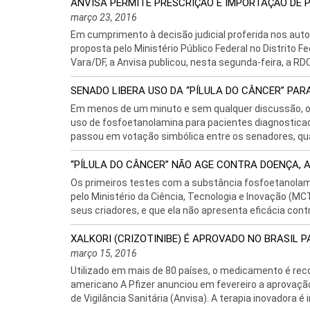
ANVISA PERMITE PRESCRIÇÃO E IMPORTAÇÃO DE 
março 23, 2016
Em cumprimento à decisão judicial proferida nos auto
proposta pelo Ministério Público Federal no Distrito Fe
Vara/DF, a Anvisa publicou, nesta segunda-feira, a RDC
SENADO LIBERA USO DA “PÍLULA DO CÂNCER” PAR
Em menos de um minuto e sem qualquer discussão, o pl
uso de fosfoetanolamina para pacientes diagnostic
passou em votação simbólica entre os senadores, quan
“PÍLULA DO CÂNCER” NÃO AGE CONTRA DOENÇA,
Os primeiros testes com a substância fosfoetanolamin
pelo Ministério da Ciência, Tecnologia e Inovação (
seus criadores, e que ela não apresenta eficácia contr
XALKORI (CRIZOTINIBE) É APROVADO NO BRASIL
março 15, 2016
Utilizado em mais de 80 países, o medicamento é reco
americano A Pfizer anunciou em fevereiro a aprovação
de Vigilância Sanitária (Anvisa). A terapia inovadora é i