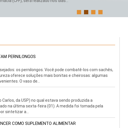
ácia (CFF), será realizado nos dias...
TAM PERNILONGOS
esejados: os pernilongos. Você pode combatê-los com sachês,
tureza oferece soluções mais bonitas e cheirosas: algumas
enientes. O vaso de...
o Carlos, da USP) no qual estava sendo produzida a
hado na última sexta-feira (01). A medida foi tomada pela
r sintetizar a...
CÂNCER COMO SUPLEMENTO ALIMENTAR