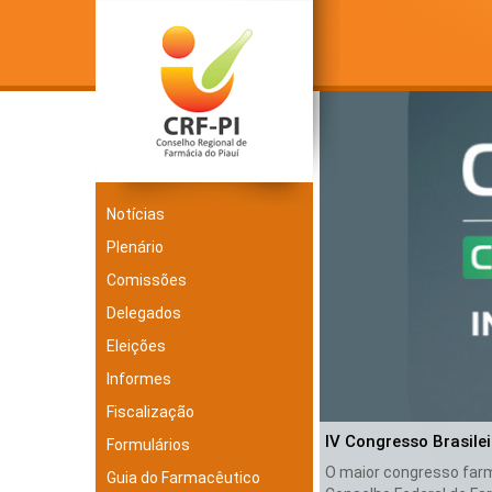
Notícias
Plenário
Comissões
Delegados
Eleições
Informes
Fiscalização
IV Congresso Brasile
Formulários
O maior congresso farma
Guia do Farmacêutico