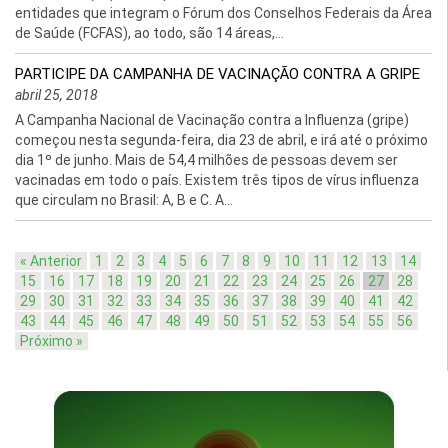
entidades que integram o Fórum dos Conselhos Federais da Área
de Saúde (FCFAS), ao todo, são 14 áreas,...
PARTICIPE DA CAMPANHA DE VACINAÇÃO CONTRA A GRIPE
abril 25, 2018
A Campanha Nacional de Vacinação contra a Influenza (gripe)
começou nesta segunda-feira, dia 23 de abril, e irá até o próximo
dia 1º de junho. Mais de 54,4 milhões de pessoas devem ser
vacinadas em todo o país. Existem três tipos de vírus influenza
que circulam no Brasil: A, B e C. A...
« Anterior
1
2
3
4
5
6
7
8
9
10
11
12
13
14
15
16
17
18
19
20
21
22
23
24
25
26
27
28
29
30
31
32
33
34
35
36
37
38
39
40
41
42
43
44
45
46
47
48
49
50
51
52
53
54
55
56
Próximo »