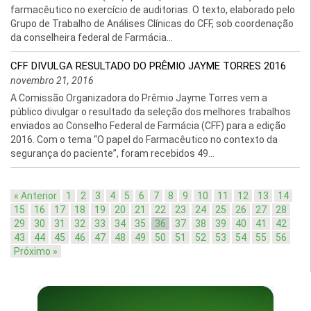
farmacêutico no exercício de auditorias. O texto, elaborado pelo
Grupo de Trabalho de Análises Clínicas do CFF, sob coordenação
da conselheira federal de Farmácia...
CFF DIVULGA RESULTADO DO PRÊMIO JAYME TORRES 2016
novembro 21, 2016
A Comissão Organizadora do Prêmio Jayme Torres vem a
público divulgar o resultado da seleção dos melhores trabalhos
enviados ao Conselho Federal de Farmácia (CFF) para a edição
2016. Com o tema “O papel do Farmacêutico no contexto da
segurança do paciente”, foram recebidos 49...
« Anterior
1
2
3
4
5
6
7
8
9
10
11
12
13
14
15
16
17
18
19
20
21
22
23
24
25
26
27
28
29
30
31
32
33
34
35
36
37
38
39
40
41
42
43
44
45
46
47
48
49
50
51
52
53
54
55
56
Próximo »