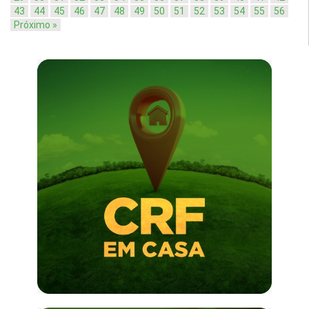
43
44
45
46
47
48
49
50
51
52
53
54
55
56
Próximo »