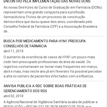
ENCONTRO PELA IMPLEMENTAÇÃO DAS NOVAS DCNS
As novas Diretrizes do Curso de Graduação em Farmácia (DCNs)
representam uma grande conquista para a profissão
farmacêutica. Frutos de um processo de construção
democrática que durou quase dois anos, coordenado pelo
Conselho Federal de Farmácia (CFF) e a Associação Brasileira
de...
BUSCA POR MEDICAMENTO PARA H1N1 PREOCUPA
CONSELHOS DE FARMÁCIA
abril 11, 2018
O aumento da ocorrência de casos de H1N1 um pouco mais
cedo tem preocupado profissionais da área da saúde. Os
registros costumavam se tornar mais frequentes em março,
abril e maio, mas neste ano já em fevereiro foi possível perceber
a alta no número de pacientes infectados com a influenza...
ANVISA PUBLICA A RDC SOBRE BOAS PRÁTICAS DE
GERENCIAMENTO DOS RSS
abril 02, 2018
A Agência Nacional de Vigilância Sanitária acaba de publicar a
RESOLUÇÃO – RDC Nº 222, DE 28 DE MARÇO DE 2018, que