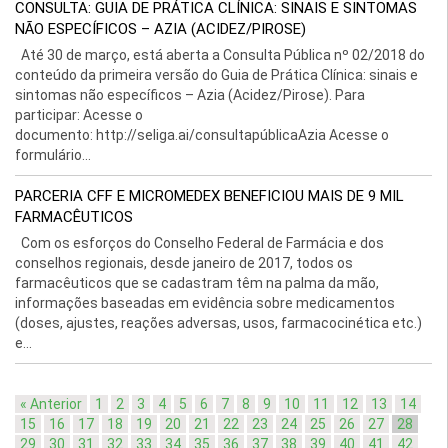
CONSULTA: GUIA DE PRÁTICA CLÍNICA: SINAIS E SINTOMAS
NÃO ESPECÍFICOS – AZIA (ACIDEZ/PIROSE)
Até 30 de março, está aberta a Consulta Pública nº 02/2018 do
conteúdo da primeira versão do Guia de Prática Clínica: sinais e
sintomas não específicos – Azia (Acidez/Pirose). Para
participar: Acesse o
documento: http://seliga.ai/consultapúblicaAzia Acesse o
formulário...
PARCERIA CFF E MICROMEDEX BENEFICIOU MAIS DE 9 MIL
FARMACÊUTICOS
Com os esforços do Conselho Federal de Farmácia e dos
conselhos regionais, desde janeiro de 2017, todos os
farmacêuticos que se cadastram têm na palma da mão,
informações baseadas em evidência sobre medicamentos
(doses, ajustes, reações adversas, usos, farmacocinética etc.)
e...
« Anterior
1
2
3
4
5
6
7
8
9
10
11
12
13
14
15
16
17
18
19
20
21
22
23
24
25
26
27
28
29
30
31
32
33
34
35
36
37
38
39
40
41
42