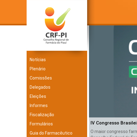
Notícias
Plenário
Comissões
Delegados
Eleições
Informes
Fiscalização
IV Congresso Brasile
Formulários
O maior congresso farma
Guia do Farmacêutico