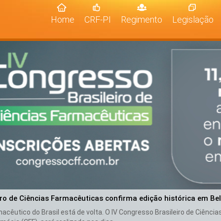
(current)
Home
CRF-PI
Regimento
Legislação
iro de Ciências Farmacêuticas confirma edição histórica em Be
cêutico do Brasil está de volta. O IV Congresso Brasileiro de Ciênci