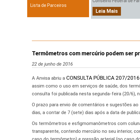
Conselho Federal de Farm
Lista de Parceiros
Leia Mais
Termômetros com mercúrio podem ser pr
22 de junho de 2016
CONSULTA PÚBLICA 207/2016
A Anvisa abriu a
assim como o uso em serviços de saúde, dos ter
consulta foi publicada nesta segunda-feira (20/6), no
O prazo para envio de comentários e sugestões ao 
dias, a contar de 7 (sete) dias após a data de public
Os termômetros e esfigmomanômetros com coluna
transparente, contendo mercúrio no seu interior, co
caso do termômetro) e pressão arterial (no caso 