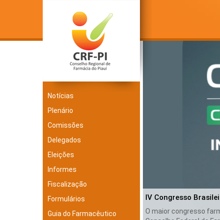
Notícias
Plenário
Comissões
Delegados
Eleições
Informes
Fiscalização
IV Congresso Brasile
Formulários
O maior congresso farma
Guia do Farmacêutico