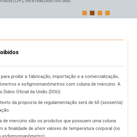
ácia (CFF), será realizado nos dias...
oibidos
para proibir a fabricação, importação e a comercialização,
mômetros e esfigmomanômetros com coluna de mercúrio. A
 Diário Oficial da União (DOU).
texto da proposta de regulamentação será de 60 (sessenta)
ação.
 de mercúrio são os produtos que possuem uma coluna
m a finalidade de aferir valores de temperatura corporal (no
do esfigmomanômetro).