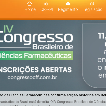
(current)
Home
CRF-PI
Regimento
Legislação
iro de Ciências Farmacêuticas confirma edição histórica em Be
cêutico do Brasil está de volta. O IV Congresso Brasileiro de Ciênci