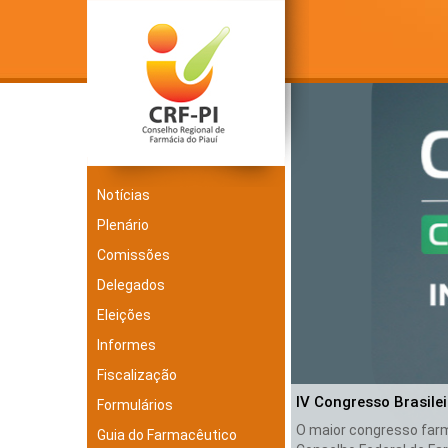
Notícias
Plenário
Comissões
Delegados
Eleições
Informes
Fiscalização
IV Congresso Brasile
Formulários
O maior congresso farma
Guia do Farmacêutico