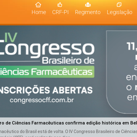
(current)
Home
CRF-PI
Regimento
Legislação
iro de Ciências Farmacêuticas confirma edição histórica em Be
cêutico do Brasil está de volta. O IV Congresso Brasileiro de Ciênci