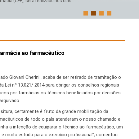
ácia (CFF), será realizado nos dias...
 farmácia ao farmacêutico
do Giovani Cherini , acaba de ser retirado de tramitação o
da Lei nº 13.021/ 2014 para obrigar os conselhos regionais
icos por farmácias os técnicos beneficiados por decisões
 arquivado.
ositura, certamente é fruto da grande mobilização da
farmacêuticos de todo o país atenderam o nosso chamado e
inha a intenção de equiparar o técnico ao farmacêutico, um
e muito estudo para o exercício profissional”, comentou.