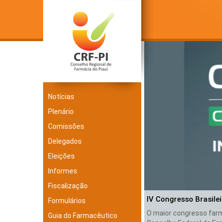
Notícias
Plenário
Comissões
Delegados
Eleições
Informes
Fiscalização
IV Congresso Brasile
Formulários
O maior congresso farma
Guia do Farmacêutico