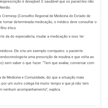
desprescrição é desejável. É saudável que os pacientes não
Meinão.
e do Cremesp (Conselho Regional de Medicina do Estado de
 de tomar determinada medicação, o médico deve consultar o
lito ético.
ente da do especialista, mudar a medicação e isso ter
édicos. Ele cita um exemplo corriqueiro: o paciente
ndocrinologista uma prescrição de insulina e que volta ao
plo) sem saber o que fazer. “Tem que avaliar, conversar com
ra de Medicina e Comunidade, diz que a situação mais
 por um outro colega há muito tempo e que já não tem
m nenhum acompanhamento”, explica.