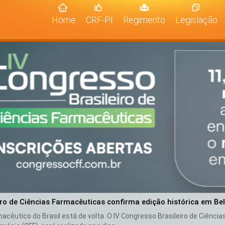
(current)
Home
CRF-PI
Regimento
Legislação
iro de Ciências Farmacêuticas confirma edição histórica em Be
cêutico do Brasil está de volta. O IV Congresso Brasileiro de Ciênci