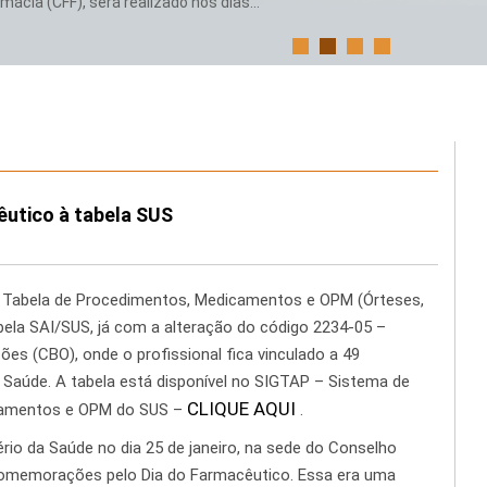
ácia (CFF), será realizado nos dias...
êutico à tabela SUS
 da Tabela de Procedimentos, Medicamentos e OPM (Órteses,
abela SAI/SUS, já com a alteração do código 2234-05 –
ões (CBO), onde o profissional fica vinculado a 49
Saúde. A tabela está disponível no SIGTAP – Sistema de
CLIQUE AQUI
camentos e OPM do SUS –
.
ério da Saúde no dia 25 de janeiro, na sede do Conselho
s comemorações pelo Dia do Farmacêutico. Essa era uma