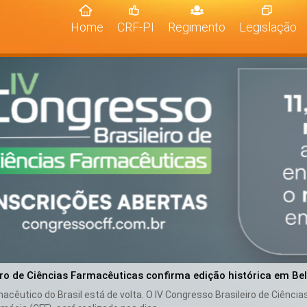
(current)
Home
CRF-PI
Regimento
Legislação
iro de Ciências Farmacêuticas confirma edição histórica em Be
cêutico do Brasil está de volta. O IV Congresso Brasileiro de Ciênci