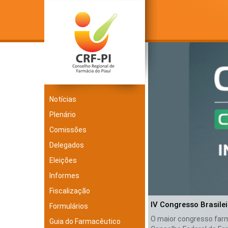
Notícias
Plenário
Comissões
Delegados
Eleições
Informes
Fiscalização
IV Congresso Brasile
Formulários
O maior congresso farma
Guia do Farmacêutico