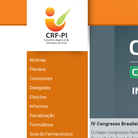
Notícias
Plenário
Comissões
Delegados
Eleições
Informes
Fiscalização
IV Congresso Brasile
Formulários
O maior congresso farma
Guia do Farmacêutico