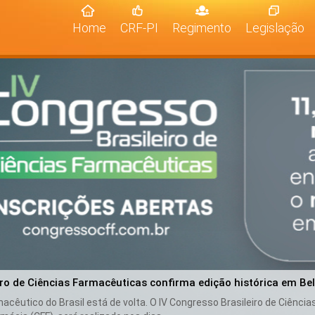
(current)
Home
CRF-PI
Regimento
Legislação
iro de Ciências Farmacêuticas confirma edição histórica em Be
cêutico do Brasil está de volta. O IV Congresso Brasileiro de Ciênci