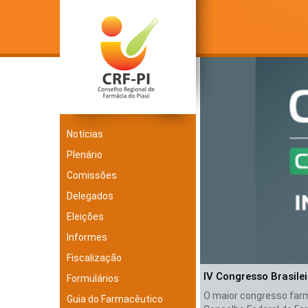
Notícias
Plenário
Comissões
Delegados
Eleições
Informes
Fiscalização
IV Congresso Brasile
Formulários
O maior congresso farma
Guia do Farmacêutico