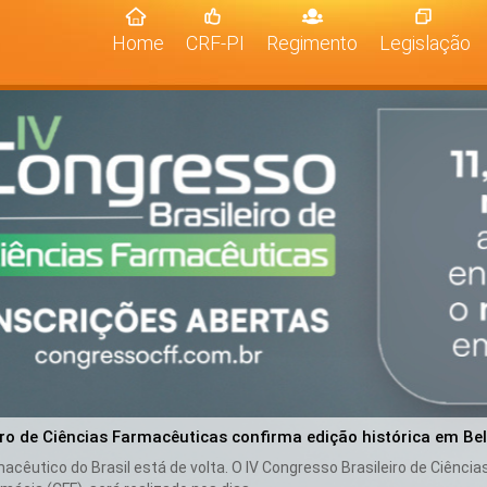
(current)
Home
CRF-PI
Regimento
Legislação
iro de Ciências Farmacêuticas confirma edição histórica em Be
cêutico do Brasil está de volta. O IV Congresso Brasileiro de Ciênci