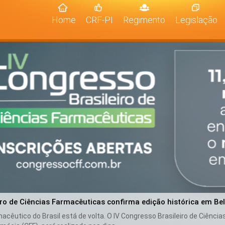
(current)
Home
CRF-PI
Regimento
Legislação
iro de Ciências Farmacêuticas confirma edição histórica em Be
cêutico do Brasil está de volta. O IV Congresso Brasileiro de Ciênci