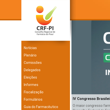
Notícias
Plenário
Comissões
Delegados
Eleições
Informes
Fiscalização
IV Congresso Brasile
Formulários
O maior congresso farma
Guia do Farmacêutico