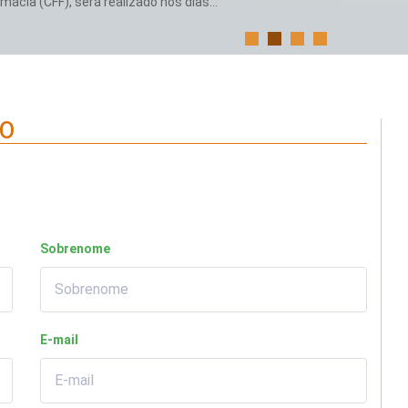
ácia (CFF), será realizado nos dias...
CO
Sobrenome
E-mail