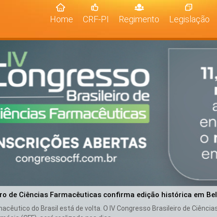
(current)
Home
CRF-PI
Regimento
Legislação
iro de Ciências Farmacêuticas confirma edição histórica em Be
cêutico do Brasil está de volta. O IV Congresso Brasileiro de Ciênci