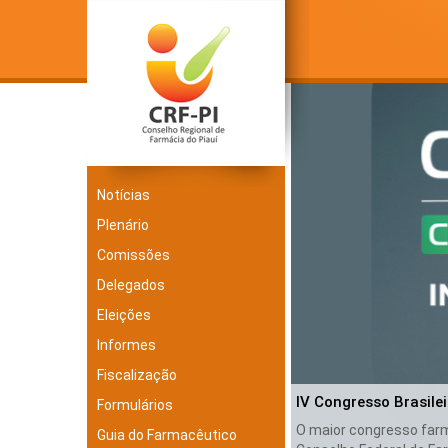
Notícias
Plenário
Comissões
Delegados
Eleições
Informes
Fiscalização
IV Congresso Brasile
Formulários
O maior congresso farma
Guia do Farmacêutico