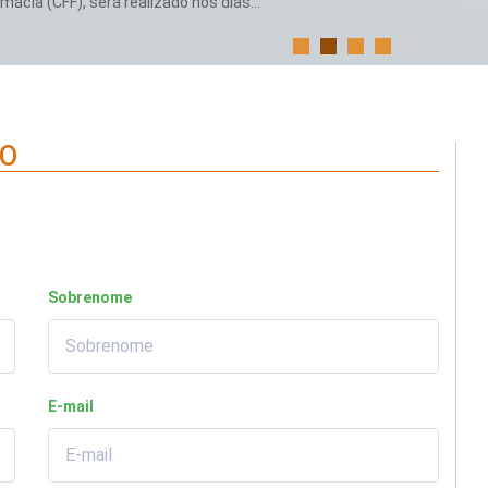
ácia (CFF), será realizado nos dias...
CO
Sobrenome
E-mail