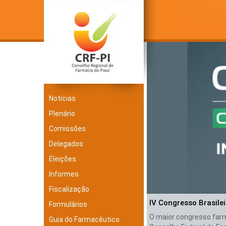
Notícias
Plenário
Comissões
Delegados
Eleições
Informes
Fiscalização
IV Congresso Brasile
Formulários
O maior congresso farma
Guia do Farmacêutico