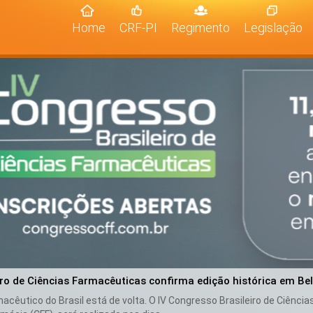
(current)
Home
CRF-PI
Regimento
Legislação
iro de Ciências Farmacêuticas confirma edição histórica em Be
cêutico do Brasil está de volta. O IV Congresso Brasileiro de Ciênci